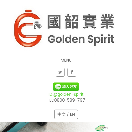
MENU
ID:@golden-spirit
TEL:0800-589-797
中文 / EN