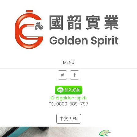
MENU
ID:@golden-spirit
TEL:0800-589-797
中文 / EN