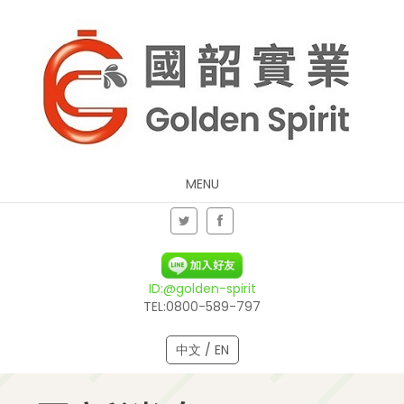
MENU
ID:@golden-spirit
TEL:0800-589-797
中文 / EN